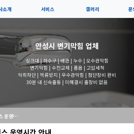
사소개
서비스
갤러리
문
인사말
서비스
전체보기
상
안성시 변기막힘
업체
지사항
블로그
수도꼭지 작업
고
싱크대 | 하수구 | 배관 | 누수 | 오수관막힘
시는길
세면대 작업
변기막힘 | 수전교체 | 폽옵 | 고압세척
악취차단 | 역류방지 | 우수관막힘 | 첨단장비 완비
변기 작업
30분 내 신속출동 | 미해결시 출장비 없음
욕조 작업
추석 연휴 서비스 운영시간 안내
싱크대 작업
비스 운영시간 안내