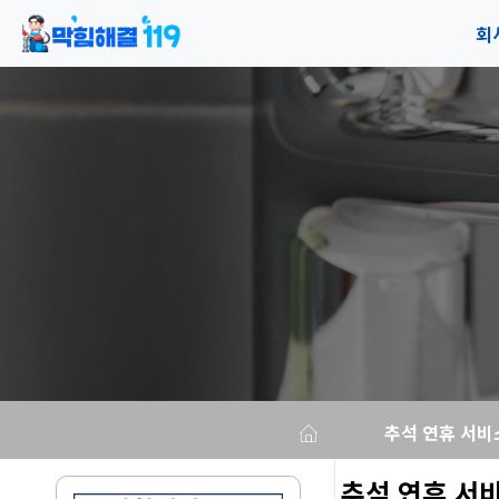
회
공
오
추석 연휴 서