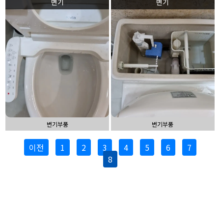
변기
변기
변기부품
변기부품
이전
1
2
3
4
5
6
7
8