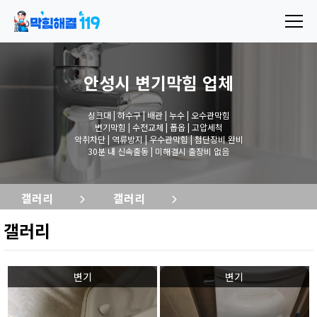
안성시 변기막힘
업체
싱크대 | 하수구 | 배관 | 누수 | 오수관막힘
변기막힘 | 수전교체 | 폽옵 | 고압세척
악취차단 | 역류방지 | 우수관막힘 | 첨단장비 완비
30분 내 신속출동 | 미해결시 출장비 없음
갤러리
갤러리
갤러리
변기
변기