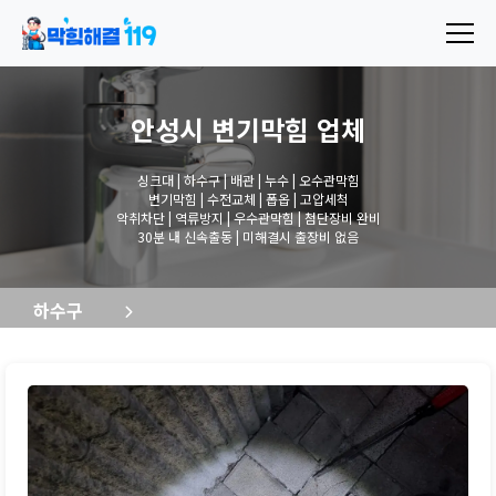
안성시 변기막힘
업체
싱크대 | 하수구 | 배관 | 누수 | 오수관막힘
변기막힘 | 수전교체 | 폽옵 | 고압세척
악취차단 | 역류방지 | 우수관막힘 | 첨단장비 완비
30분 내 신속출동 | 미해결시 출장비 없음
하수구