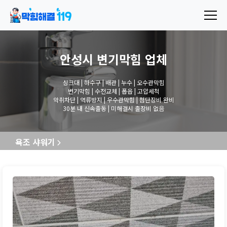
안성시 변기막힘
업체
싱크대 | 하수구 | 배관 | 누수 | 오수관막힘
변기막힘 | 수전교체 | 폽옵 | 고압세척
악취차단 | 역류방지 | 우수관막힘 | 첨단장비 완비
30분 내 신속출동 | 미해결시 출장비 없음
욕조 샤워기