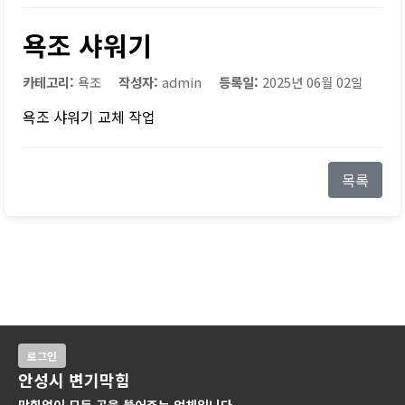
욕조 샤워기
카테고리:
욕조
작성자:
admin
등록일:
2025년 06월 02일
욕조 샤워기 교체 작업
목록
로그인
안성시 변기막힘
막힘없이 모든 곳을 뚫어주는 업체입니다.