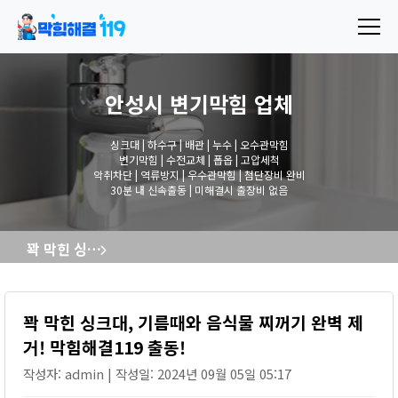
안성시 변기막힘
업체
싱크대 | 하수구 | 배관 | 누수 | 오수관막힘
변기막힘 | 수전교체 | 폽옵 | 고압세척
악취차단 | 역류방지 | 우수관막힘 | 첨단장비 완비
30분 내 신속출동 | 미해결시 출장비 없음
꽉 막힌 싱크대, 기름때와 음식물 찌꺼기 완벽 제거! 막힘해결119 출동!
꽉 막힌 싱크대, 기름때와 음식물 찌꺼기 완벽 제
거! 막힘해결119 출동!
작성자: admin | 작성일: 2024년 09월 05일 05:17